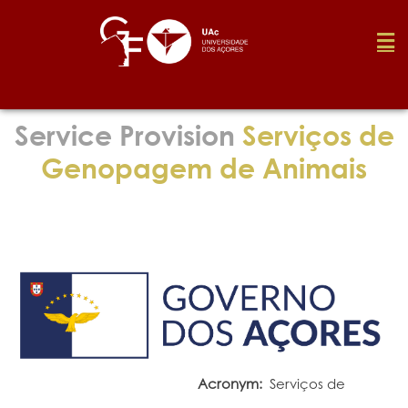
Foundation
Service Provision
Serviços de
Genopagem de Animais
Media
Awards
Job
Research
Acronym:
Serviços de