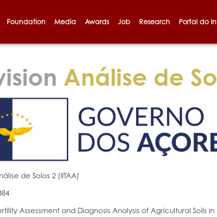
Foundation
Media
Awards
Job
Research
Portal do I
vision
Análise de Sol
nálise de Solos 2 (IITAA)
384
ertility Assessment and Diagnosis Analysis of Agricultural Soils i