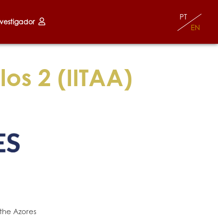
PT
nvestigador
EN
os 2 (IITAA)
n the Azores