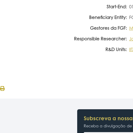
Start-End:
0
Beneficiary Entity:
F
Gestores da FGF:
M
Responsible Researcher:
J
R&D Units:
I
Subscreva a nossa
Receba a divulgação de p