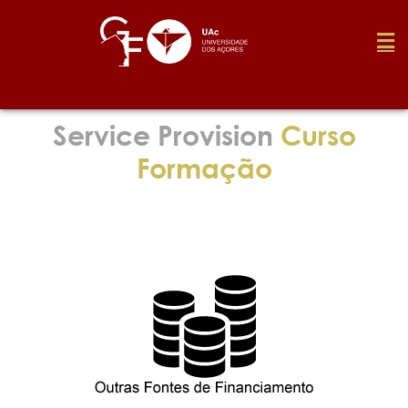
Foundation
Service Provision
Curso
Formação
Media
Awards
Job
Research