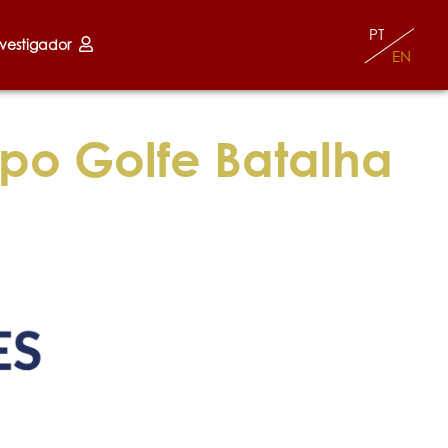
PT
nvestigador
EN
mpo Golfe Batalha