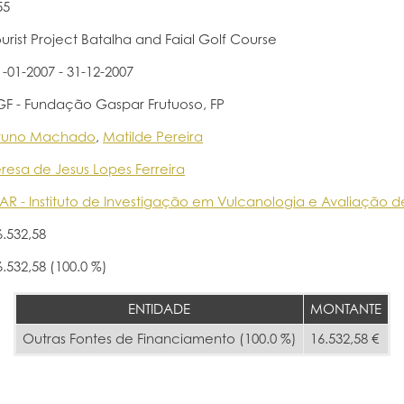
55
ourist Project Batalha and Faial Golf Course
1-01-2007 - 31-12-2007
GF - Fundação Gaspar Frutuoso, FP
runo Machado
,
Matilde Pereira
eresa de Jesus Lopes Ferreira
VAR - Instituto de Investigação em Vulcanologia e Avaliação d
6.532,58
6.532,58 (100.0 %)
ENTIDADE
MONTANTE
Outras Fontes de Financiamento (100.0 %)
16.532,58 €