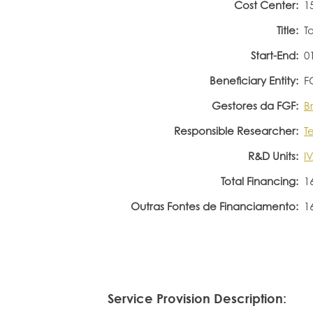
Cost Center:
1
Title:
T
Start-End:
0
Beneficiary Entity:
F
Gestores da FGF:
B
Responsible Researcher:
T
R&D Units:
I
Total Financing:
1
Outras Fontes de Financiamento:
1
Service Provision Description: