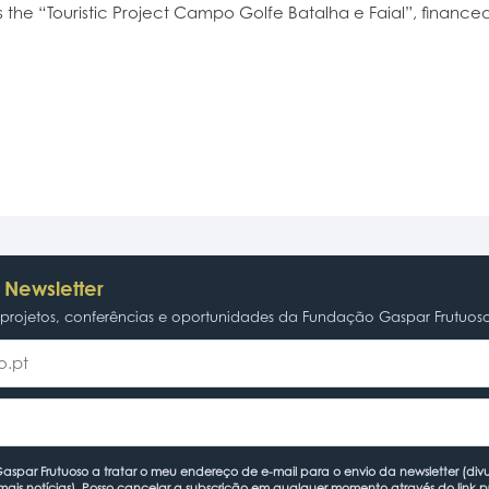
 is the “Touristic Project Campo Golfe Batalha e Faial”, financ
 Newsletter
rojetos, conferências e oportunidades da Fundação Gaspar Frutuos
spar Frutuoso a tratar o meu endereço de e-mail para o envio da newsletter (divu
mais notícias). Posso cancelar a subscrição em qualquer momento através do link 