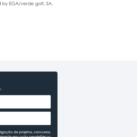
ed by EGA/verde golf, SA.
o.
lgação de projetos, concursos,
presente em cada newsletter ou