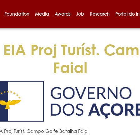
Foundation
Media
Awards
Job
Research
Portal do I
EIA Proj Turíst. Ca
Faial
IA Proj Turíst. Campo Golfe Batalha Faial