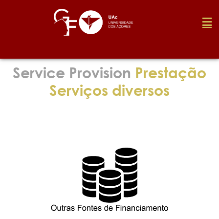
Foundation
Service Provision
Prestação
Serviços diversos
Media
Awards
Job
Research