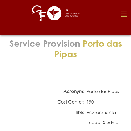
Foundation
Service Provision
Porto das
Pipas
Media
Awards
Acronym:
Porto das Pipas
Job
Cost Center:
190
Title:
Environmental
Research
Impact Study of