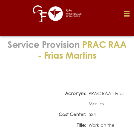
Foundation
Service Provision
PRAC RAA
- Frias Martins
Media
Awards
Acronym:
PRAC RAA - Frias
Job
Martins
Cost Center:
534
Research
Title:
Work on the