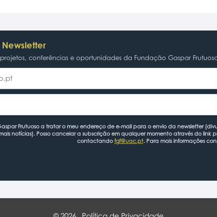
 Newsletter
rojetos, conferências e oportunidades da Fundação Gaspar Frutuos
spar Frutuoso a tratar o meu endereço de e-mail para o envio da newsletter (divu
mais notícias). Posso cancelar a subscrição em qualquer momento através do link 
contactando
fgf@uac.pt
. Para mais informações con
© 2026
Política de Privacidade