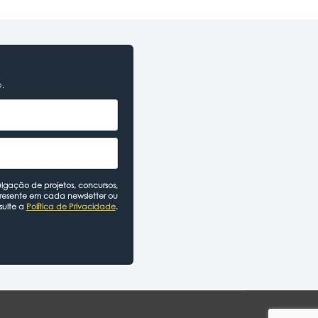
o.
lgação de projetos, concursos,
presente em cada newsletter ou
sulte a
Política de Privacidade
.