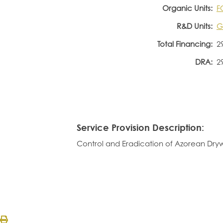
Organic Units:
F
R&D Units:
G
Total Financing:
2
DRA:
2
Service Provision Description:
Control and Eradication of Azorean Dry