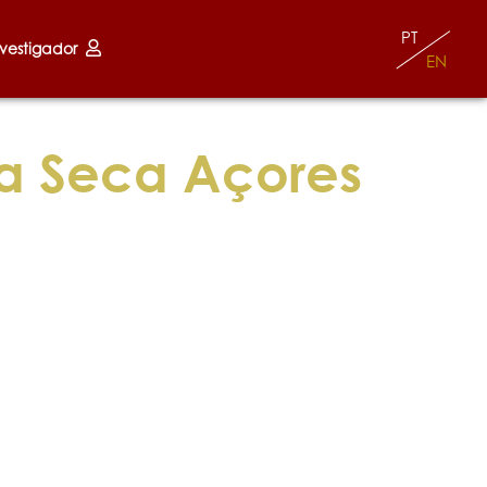
PT
nvestigador
EN
a Seca Açores