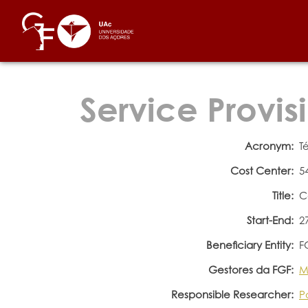
Service Provis
Acronym:
T
Cost Center:
5
Title:
C
Start-End:
2
Beneficiary Entity:
F
Gestores da FGF:
M
Responsible Researcher:
P