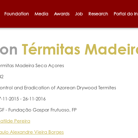
Foundation
Media
Awards
Job
Research
Portal do I
ion
Térmitas Madeir
érmitas Madeira Seca Açores
42
ontrol and Eradication of Azorean Drywood Termites
7-11-2015 - 26-11-2016
GF - Fundação Gaspar Frutuoso, FP
atilde Pereira
aulo Alexandre Vieira Borges