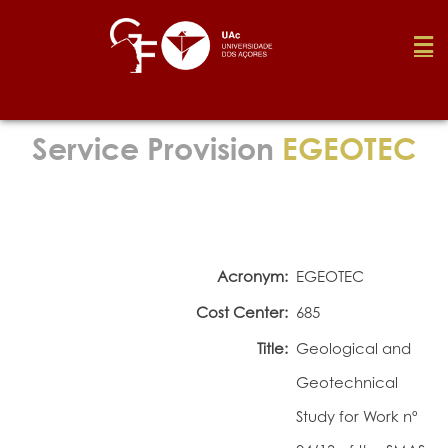
Foundation
Service Provision
EGEOTEC
Media
Awards
Acronym:
EGEOTEC
Cost Center:
685
Job
Title:
Geological and
Geotechnical
Research
Study for Work nº