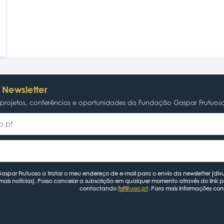
 Newsletter
rojetos, conferências e oportunidades da Fundação Gaspar Frutuos
spar Frutuoso a tratar o meu endereço de e-mail para o envio da newsletter (divu
mais notícias). Posso cancelar a subscrição em qualquer momento através do link 
contactando
fgf@uac.pt
. Para mais informações con