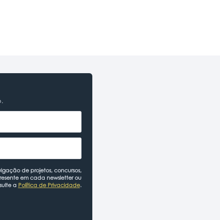
o.
lgação de projetos, concursos,
presente em cada newsletter ou
sulte a
Política de Privacidade
.