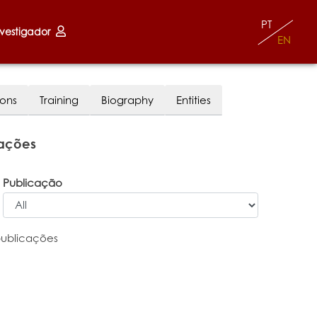
PT
nvestigador
EN
ions
Training
Biography
Entities
cações
Publicação
publicações