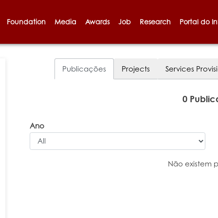
Foundation
Media
Awards
Job
Research
Portal do I
Publicações
Projects
Services Provis
0 Publi
Ano
Não existem 