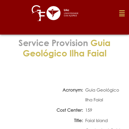
Foundation
Service Provision
Guia
Geológico Ilha Faial
Media
Awards
Acronym:
Guia Geológico
Job
Ilha Faial
Cost Center:
159
Research
Title:
Faial Island