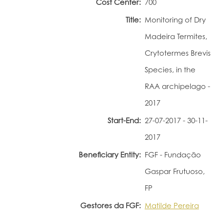
Cost Center:
700
Portal do Investigador
Title:
Monitoring of Dry
Madeira Termites,
Crytotermes Brevis
Species, in the
RAA archipelago -
2017
Start-End:
27-07-2017 - 30-11-
2017
Beneficiary Entity:
FGF - Fundação
Gaspar Frutuoso,
FP
Gestores da FGF:
Matilde Pereira