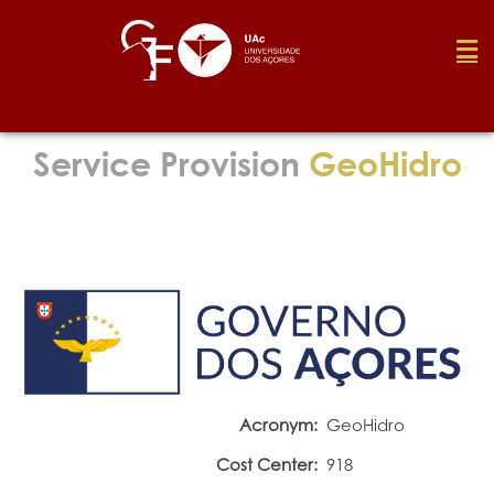
Foundation
Service Provision
GeoHidro
Media
Awards
Job
Acronym:
GeoHidro
Research
Cost Center:
918