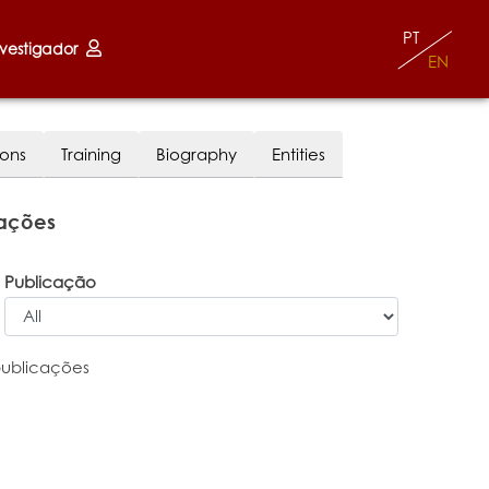
PT
nvestigador
EN
ions
Training
Biography
Entities
cações
Publicação
publicações