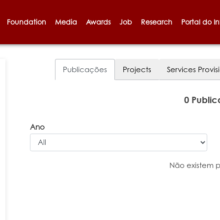
Foundation
Media
Awards
Job
Research
Portal do I
Publicações
Projects
Services Provis
0 Publi
Ano
Não existem 