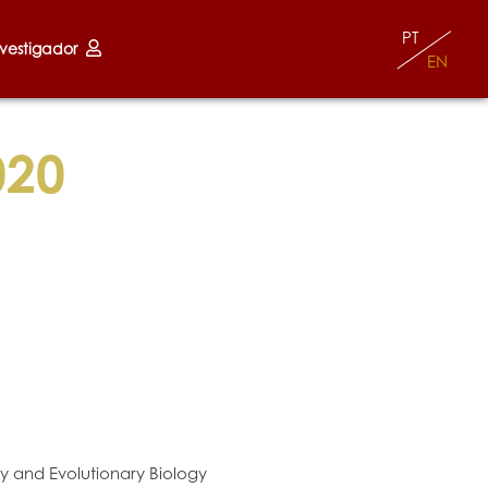
PT
nvestigador
EN
020
ty and Evolutionary Biology