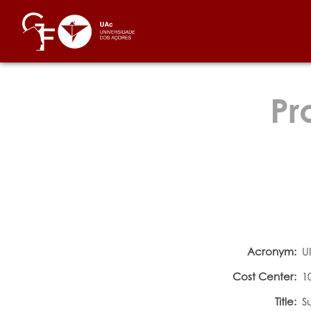
Pr
Acronym:
U
Cost Center:
1
Title:
S