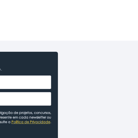
o.
lgação de projetos, concursos,
presente em cada newsletter ou
sulte a
Política de Privacidade
.