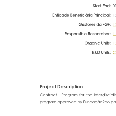
Start-End:
0
Entidade Beneficiária Principal:
F
Gestores da FGF:
L
Responsible Researcher:
Lu
Organic Units:
F
R&D Units:
C
Project Description:
Contract - Program for the Interdiscipl
program approved by Fundação9ao para a