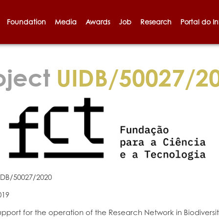
Foundation
Media
Awards
Job
Research
Portal do I
oject
UIDB/50027/2
IDB/50027/2020
019
upport for the operation of the Research Network in Biodiversi