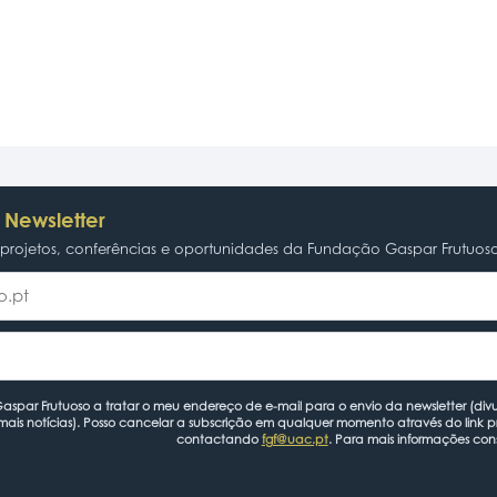
 Newsletter
rojetos, conferências e oportunidades da Fundação Gaspar Frutuos
spar Frutuoso a tratar o meu endereço de e-mail para o envio da newsletter (divu
mais notícias). Posso cancelar a subscrição em qualquer momento através do link 
contactando
fgf@uac.pt
. Para mais informações con