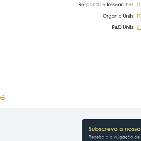
Responsible Researcher:
D
Organic Units:
F
R&D Units:
C
Subscreva a nossa
Receba a divulgação de p