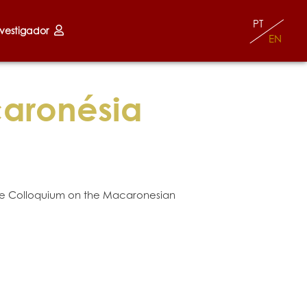
PT
nvestigador
EN
aronésia
able Colloquium on the Macaronesian