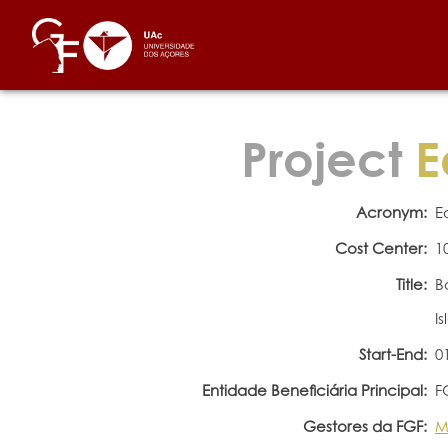
Project
E
Acronym:
E
Cost Center:
1
Title:
B
I
Start-End:
0
Entidade Beneficiária Principal:
F
Gestores da FGF:
M