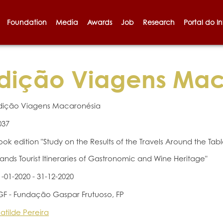
Foundation
Media
Awards
Job
Research
Portal do I
dição Viagens Mac
dição Viagens Macaronésia
037
ook edition "Study on the Results of the Travels Around the T
slands Tourist Itineraries of Gastronomic and Wine Heritage"
1-01-2020 - 31-12-2020
GF - Fundação Gaspar Frutuoso, FP
atilde Pereira