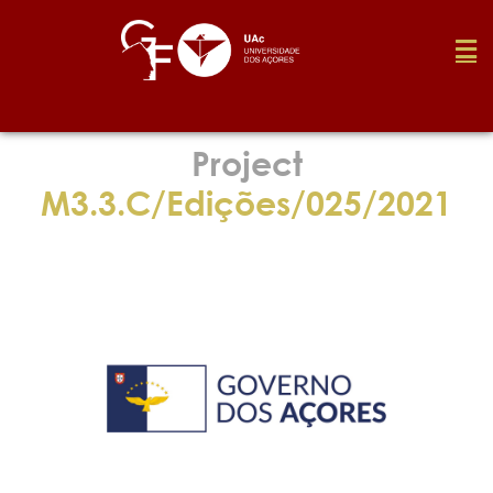
Foundation
Project
M3.3.C/Edições/025/2021
Media
Awards
Job
Research