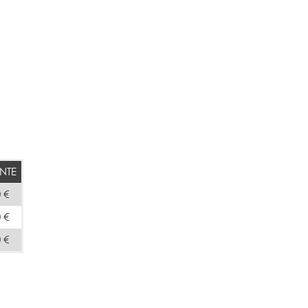
NTE
 €
 €
 €