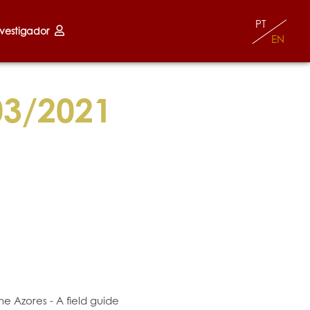
PT
nvestigador
EN
03/2021
the Azores - A field guide