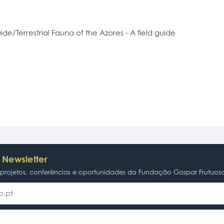
uide/Terrestrial Fauna of the Azores - A field guide
 Newsletter
rojetos, conferências e oportunidades da Fundação Gaspar Frutuos