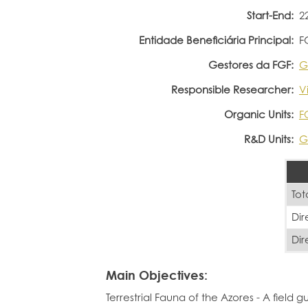
Start-End:
2
Entidade Beneficiária Principal:
F
Gestores da FGF:
G
Responsible Researcher:
V
Organic Units:
F
R&D Units:
G
Tot
Dir
Dir
Main Objectives:
Terrestrial Fauna of the Azores - A field g