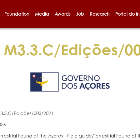
Foundation
Media
Awards
Job
Research
Portal do I
M3.3.C/Edições/0
3.3.C/Edições/003/2021
056
errestrial Fauna of the Azores - Field guide/Terrestrial Fauna of 