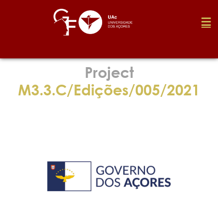
Foundation
Project
M3.3.C/Edições/005/2021
Media
Awards
Job
Research