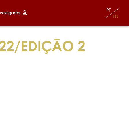
PT
nvestigador
EN
022/EDIÇÃO 2