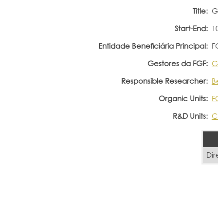
Title:
G
Start-End:
1
Entidade Beneficiária Principal:
F
Gestores da FGF:
G
Responsible Researcher:
B
Organic Units:
F
R&D Units:
C
Dir