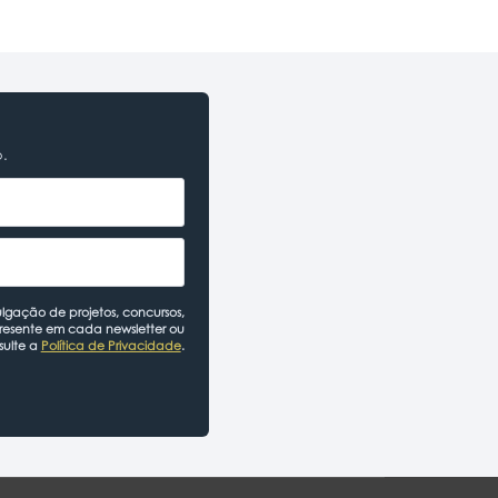
o.
lgação de projetos, concursos,
presente em cada newsletter ou
sulte a
Política de Privacidade
.