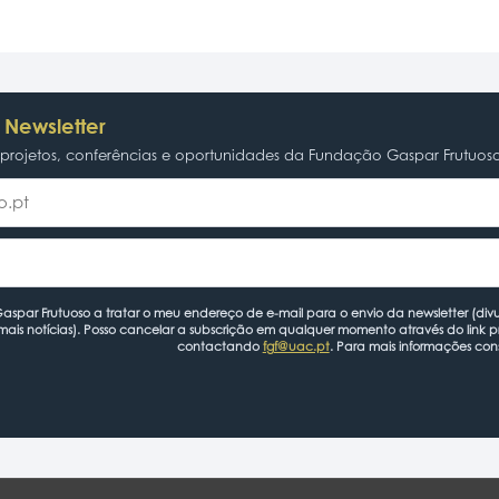
 Newsletter
rojetos, conferências e oportunidades da Fundação Gaspar Frutuos
spar Frutuoso a tratar o meu endereço de e-mail para o envio da newsletter (divu
mais notícias). Posso cancelar a subscrição em qualquer momento através do link 
contactando
fgf@uac.pt
. Para mais informações con