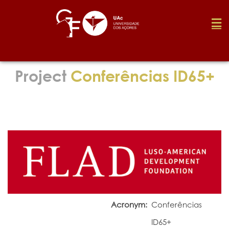
Foundation
Project
Conferências ID65+
Media
Awards
Job
Acronym:
Conferências
Research
ID65+