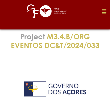
Foundation
Project
M3.4.B/ORG
EVENTOS DC&T/2024/033
Media
Awards
Job
Research