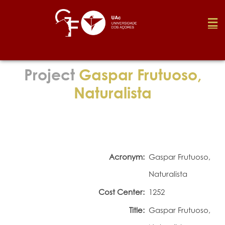
Foundation
Project
Gaspar Frutuoso,
Naturalista
Media
Awards
Acronym:
Gaspar Frutuoso,
Job
Naturalista
Cost Center:
1252
Research
Title:
Gaspar Frutuoso,