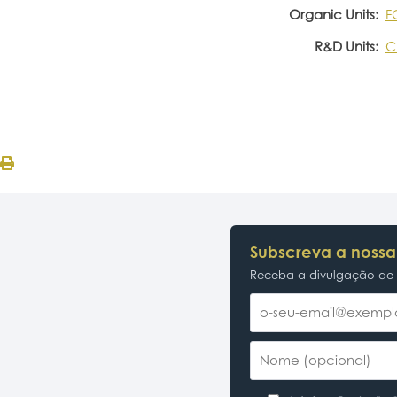
Organic Units:
F
R&D Units:
C
Subscreva a nossa
Receba a divulgação de p