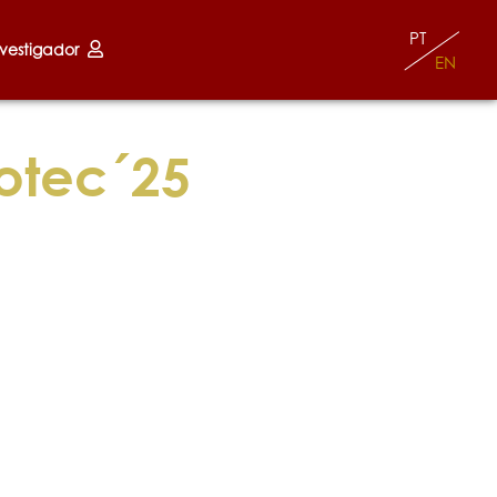
PT
nvestigador
EN
otec´25