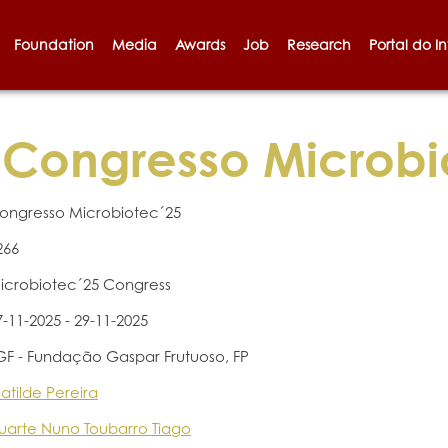
Foundation
Media
Awards
Job
Research
Portal do I
Congresso Microbi
ongresso Microbiotec´25
266
icrobiotec´25 Congress
7-11-2025 - 29-11-2025
GF - Fundação Gaspar Frutuoso, FP
atilde Pereira
uarte Nuno Toubarro Tiago