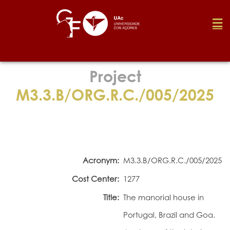
Foundation
Project
M3.3.B/ORG.R.C./005/2025
Media
Awards
Acronym:
M3.3.B/ORG.R.C./005/2025
Job
Cost Center:
1277
Title:
The manorial house in
Research
Portugal, Brazil and Goa.