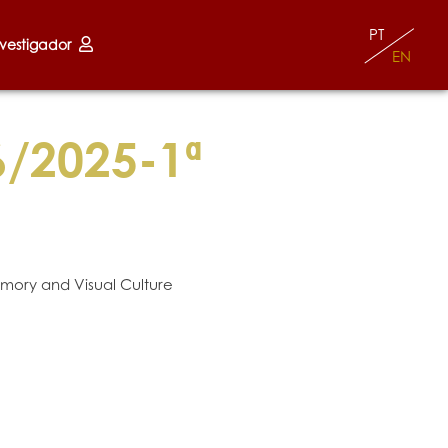
PT
nvestigador
EN
/2025-1ª
Memory and Visual Culture