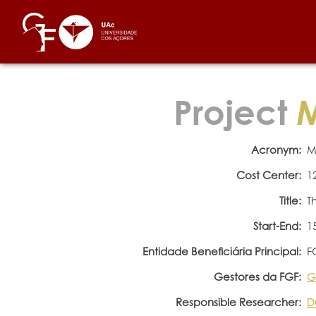
Project
M
Acronym:
M
Cost Center:
1
Title:
T
Start-End:
1
Entidade Beneficiária Principal:
F
Gestores da FGF:
G
Responsible Researcher:
D