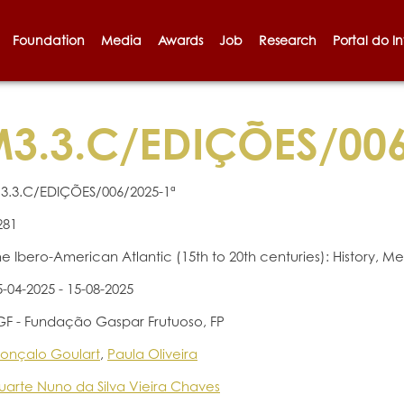
Foundation
Media
Awards
Job
Research
Portal do I
3.3.C/EDIÇÕES/006
3.3.C/EDIÇÕES/006/2025-1ª
281
he Ibero-American Atlantic (15th to 20th centuries): History, 
5-04-2025 - 15-08-2025
GF - Fundação Gaspar Frutuoso, FP
onçalo Goulart
,
Paula Oliveira
uarte Nuno da Silva Vieira Chaves