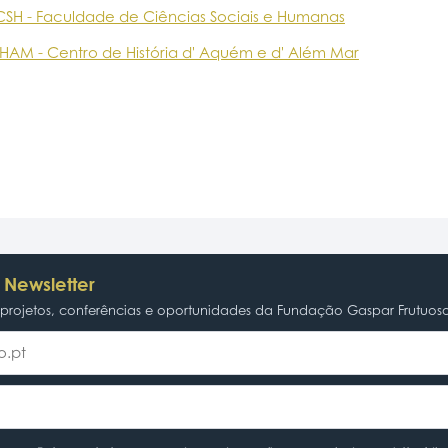
CSH - Faculdade de Ciências Sociais e Humanas
HAM - Centro de História d' Aquém e d' Além Mar
 Newsletter
rojetos, conferências e oportunidades da Fundação Gaspar Frutuos