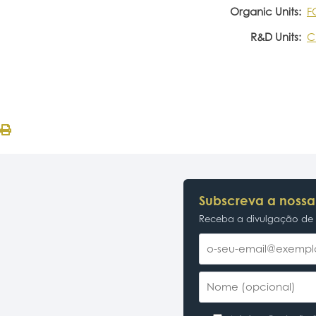
Organic Units:
F
R&D Units:
C
Subscreva a nossa
Receba a divulgação de p