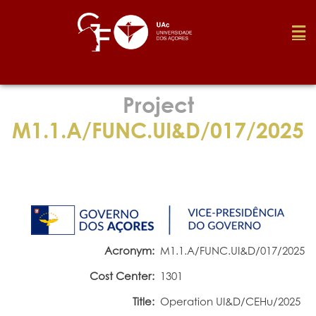
Foundation
Project
M1.1.A/FUNC.UI&D/017/2025
Media
Awards
Job
Acronym:
M1.1.A/FUNC.UI&D/017/2025
Cost Center:
1301
Research
Title:
Operation UI&D/CEHu/2025