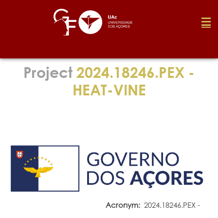
Foundation
Project
2024.18246.PEX -
HEAT-VINE
Media
Awards
Job
Research
Acronym:
2024.18246.PEX -