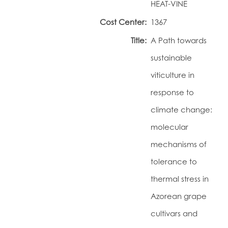
HEAT-VINE
Portal do Investigador
Cost Center:
1367
Title:
A Path towards
sustainable
viticulture in
response to
climate change:
molecular
mechanisms of
tolerance to
thermal stress in
Azorean grape
cultivars and