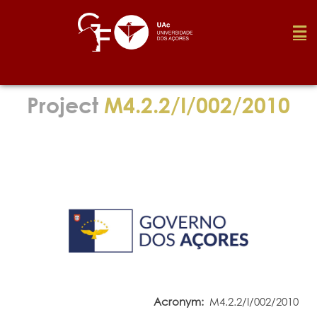
Foundation
Project
M4.2.2/I/002/2010
Media
Awards
Job
Research
Acronym:
M4.2.2/I/002/2010