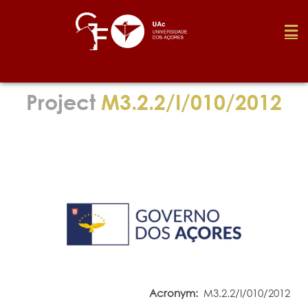
Foundation
Project
M3.2.2/I/010/2012
Media
Awards
Job
Research
Acronym:
M3.2.2/I/010/2012