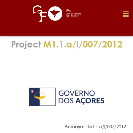
Foundation
Project
M1.1.a/I/007/2012
Media
Awards
Job
Research
Acronym:
M1.1.a/I/007/2012