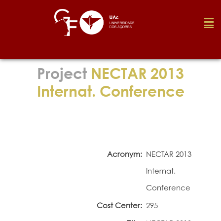
Foundation
Project
NECTAR 2013
Internat. Conference
Media
Awards
Acronym:
NECTAR 2013
Job
Internat.
Conference
Research
Cost Center:
295