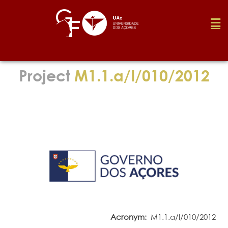
Foundation
Project
M1.1.a/I/010/2012
Media
Awards
Job
Research
Acronym:
M1.1.a/I/010/2012