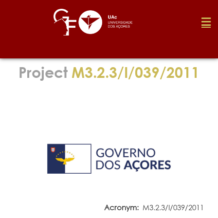
Foundation
Project
M3.2.3/I/039/2011
Media
Awards
Job
Research
Acronym:
M3.2.3/I/039/2011