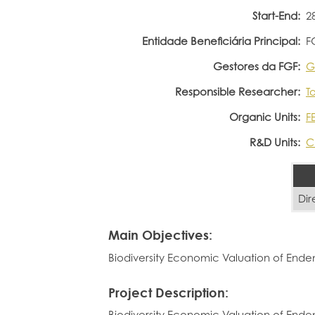
Start-End:
2
Entidade Beneficiária Principal:
F
Gestores da FGF:
G
Responsible Researcher:
T
Organic Units:
F
R&D Units:
C
Dir
Main Objectives:
Biodiversity Economic Valuation of Ende
Project Description:
Biodiversity Economic Valuation of Ende