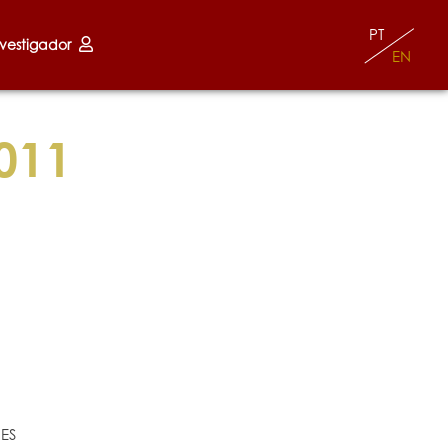
PT
nvestigador
EN
011
lES