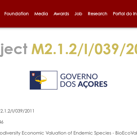
Foundation
Media
Awards
Job
Research
Portal do I
ject
M2.1.2/I/039/2
2.1.2/I/039/2011
46
iodiversity Economic Valuation of Endemic Species - BioEcoVa