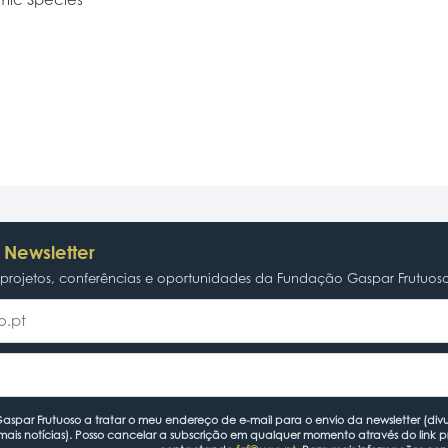
 Newsletter
rojetos, conferências e oportunidades da Fundação Gaspar Frutuos
spar Frutuoso a tratar o meu endereço de e-mail para o envio da newsletter (divu
mais notícias). Posso cancelar a subscrição em qualquer momento através do link 