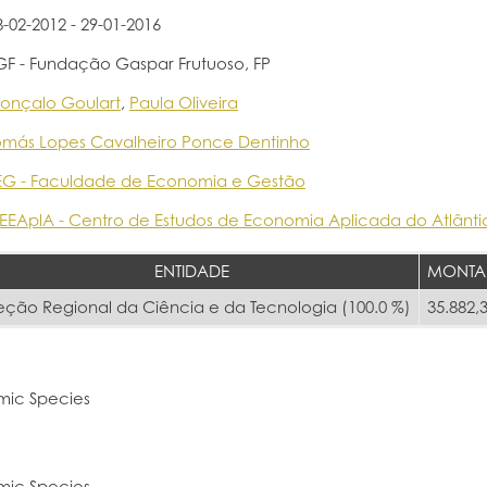
8-02-2012 - 29-01-2016
GF - Fundação Gaspar Frutuoso, FP
onçalo Goulart
,
Paula Oliveira
omás Lopes Cavalheiro Ponce Dentinho
EG - Faculdade de Economia e Gestão
EEAplA - Centro de Estudos de Economia Aplicada do Atlânti
ENTIDADE
MONTA
eção Regional da Ciência e da Tecnologia (100.0 %)
35.882,
mic Species
mic Species