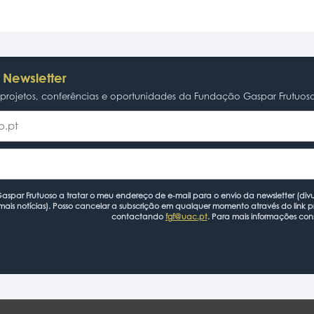
 Newsletter
rojetos, conferências e oportunidades da Fundação Gaspar Frutuos
spar Frutuoso a tratar o meu endereço de e-mail para o envio da newsletter (divu
mais notícias). Posso cancelar a subscrição em qualquer momento através do link 
contactando
fgf@uac.pt
. Para mais informações con