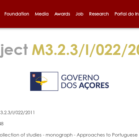
Foundation
Media
Awards
Job
Research
Portal do I
ject
M3.2.3/I/022/2
3.2.3/I/022/2011
48
ollection of studies - monograph - Approaches to Portuguese co