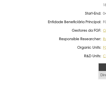
1
Start-End:
0
Entidade Beneficiária Principal:
F
Gestores da FGF:
G
Responsible Researcher:
R
Organic Units:
F
R&D Units:
C
Dir