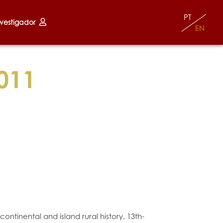
PT
nvestigador
EN
011
ntinental and island rural history, 13th-