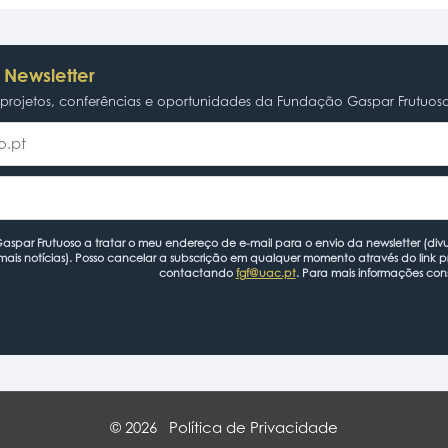
 Newsletter
rojetos, conferências e oportunidades da Fundação Gaspar Frutuos
spar Frutuoso a tratar o meu endereço de e-mail para o envio da newsletter (divu
mais notícias). Posso cancelar a subscrição em qualquer momento através do link 
contactando
fgf@uac.pt
. Para mais informações con
© 2026
Política de Privacidade