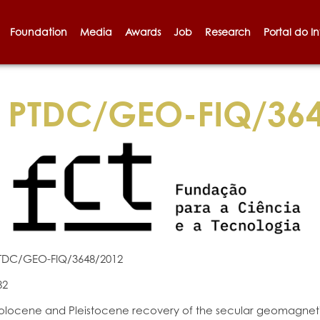
Foundation
Media
Awards
Job
Research
Portal do I
PTDC/GEO-FIQ/364
TDC/GEO-FIQ/3648/2012
82
olocene and Pleistocene recovery of the secular geomagnetic 