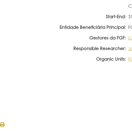
C
Start-End:
3
Entidade Beneficiária Principal:
F
Gestores da FGF:
L
Responsible Researcher:
J
Organic Units:
F