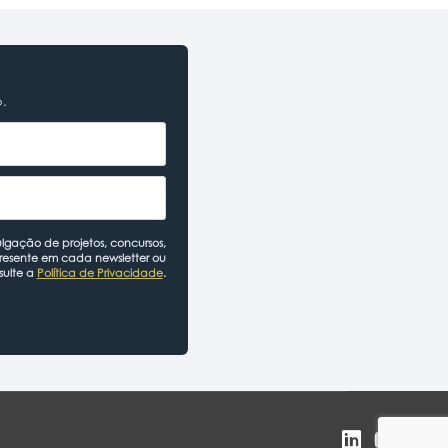
o.
lgação de projetos, concursos,
presente em cada newsletter ou
sulte a
Política de Privacidade
.