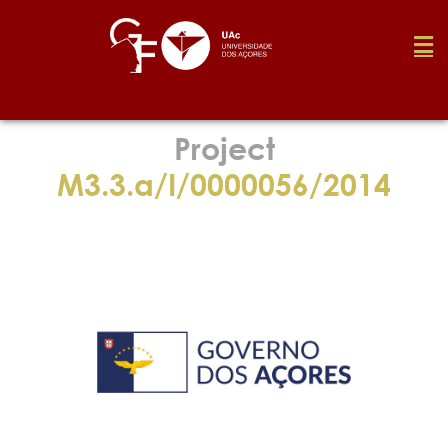
Foundation
Project
M3.3.a/I/0000056/2014
Media
Awards
Job
Research