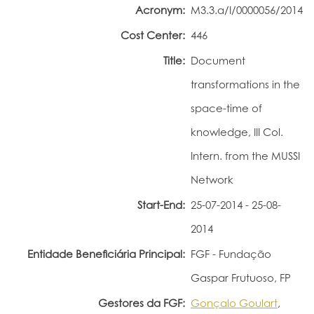
Acronym:
M3.3.a/I/0000056/2014
Portal do Investigador
Cost Center:
446
Title:
Document
transformations in the
space-time of
knowledge, III Col.
Intern. from the MUSSI
Network
Start-End:
25-07-2014 - 25-08-
2014
Entidade Beneficiária Principal:
FGF - Fundação
Gaspar Frutuoso, FP
Gestores da FGF:
Gonçalo Goulart
,