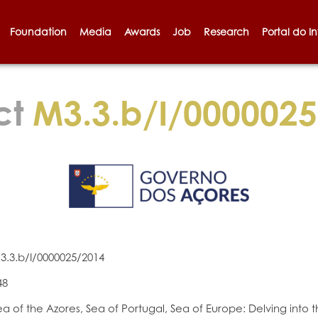
Foundation
Media
Awards
Job
Research
Portal do I
ct
M3.3.b/I/0000025
3.3.b/I/0000025/2014
48
ea of ​​the Azores, Sea of ​​Portugal, Sea of ​​Europe: Delving into