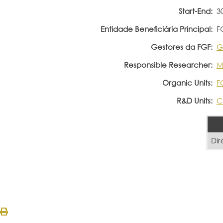
Start-End:
3
Entidade Beneficiária Principal:
F
Gestores da FGF:
G
Responsible Researcher:
M
Organic Units:
F
R&D Units:
C
Dir