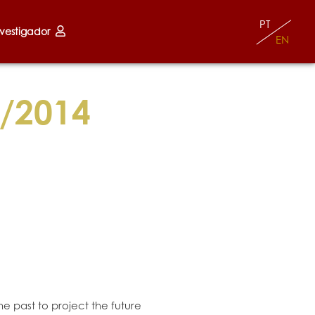
PT
nvestigador
EN
/2014
 the past to project the future