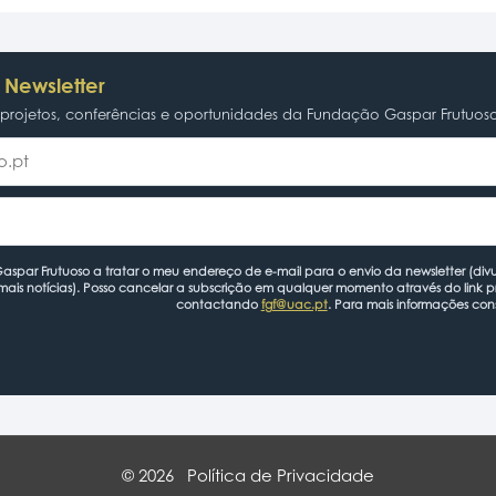
 Newsletter
rojetos, conferências e oportunidades da Fundação Gaspar Frutuos
spar Frutuoso a tratar o meu endereço de e-mail para o envio da newsletter (divu
mais notícias). Posso cancelar a subscrição em qualquer momento através do link 
contactando
fgf@uac.pt
. Para mais informações con
© 2026
Política de Privacidade