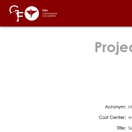
Proje
Acronym:
M
Cost Center:
4
Title:
S