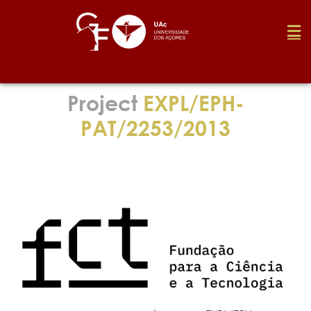
Foundation
Project
EXPL/EPH-
PAT/2253/2013
Media
Awards
Job
Research