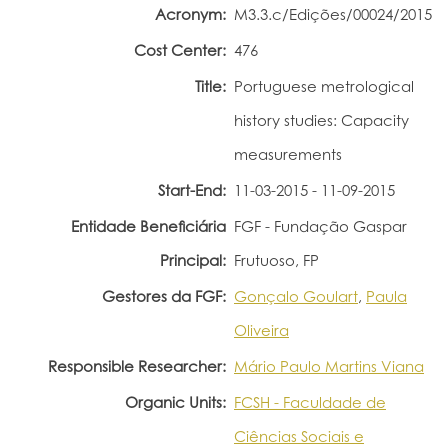
Acronym:
M3.3.c/Edições/00024/2015
Portal do Investigador
Cost Center:
476
Title:
Portuguese metrological
history studies: Capacity
measurements
Start-End:
11-03-2015 - 11-09-2015
Entidade Beneficiária
FGF - Fundação Gaspar
Principal:
Frutuoso, FP
Gestores da FGF:
Gonçalo Goulart
,
Paula
Oliveira
Responsible Researcher:
Mário Paulo Martins Viana
Organic Units:
FCSH - Faculdade de
Ciências Sociais e