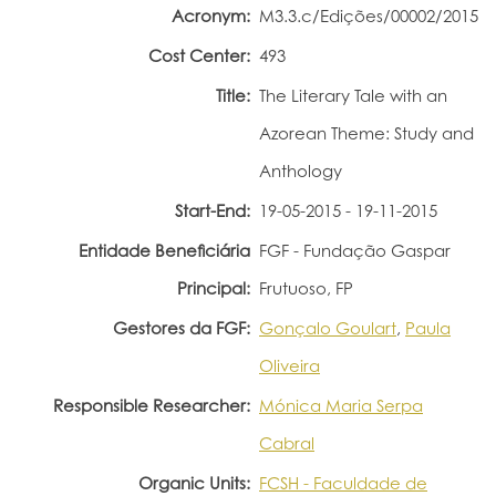
Acronym:
M3.3.c/Edições/00002/2015
Portal do Investigador
Cost Center:
493
Title:
The Literary Tale with an
Azorean Theme: Study and
Anthology
Start-End:
19-05-2015 - 19-11-2015
Entidade Beneficiária
FGF - Fundação Gaspar
Principal:
Frutuoso, FP
Gestores da FGF:
Gonçalo Goulart
,
Paula
Oliveira
Responsible Researcher:
Mónica Maria Serpa
Cabral
Organic Units:
FCSH - Faculdade de