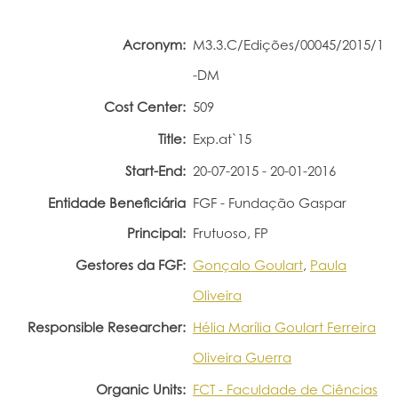
Portal do Investigador
Acronym:
M3.3.C/Edições/00045/2015/1
-DM
Cost Center:
509
Title:
Exp.at`15
Start-End:
20-07-2015 - 20-01-2016
Entidade Beneficiária
FGF - Fundação Gaspar
Principal:
Frutuoso, FP
Gestores da FGF:
Gonçalo Goulart
,
Paula
Oliveira
Responsible Researcher:
Hélia Marília Goulart Ferreira
Oliveira Guerra
Organic Units:
FCT - Faculdade de Ciências