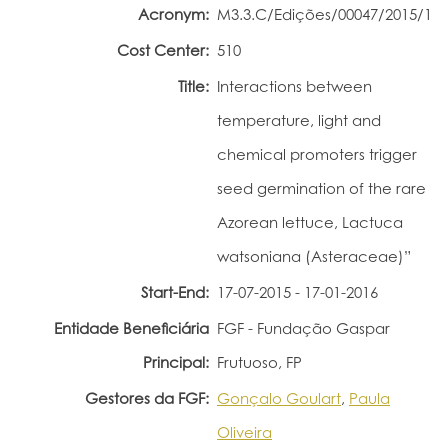
Acronym:
M3.3.C/Edições/00047/2015/1
Portal do Investigador
Cost Center:
510
Title:
Interactions between
temperature, light and
chemical promoters trigger
seed germination of the rare
Azorean lettuce, Lactuca
watsoniana (Asteraceae)”
Start-End:
17-07-2015 - 17-01-2016
Entidade Beneficiária
FGF - Fundação Gaspar
Principal:
Frutuoso, FP
Gestores da FGF:
Gonçalo Goulart
,
Paula
Oliveira