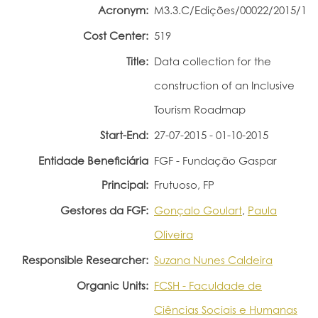
Acronym:
M3.3.C/Edições/00022/2015/1
Portal do Investigador
Cost Center:
519
Title:
Data collection for the
construction of an Inclusive
Tourism Roadmap
Start-End:
27-07-2015 - 01-10-2015
Entidade Beneficiária
FGF - Fundação Gaspar
Principal:
Frutuoso, FP
Gestores da FGF:
Gonçalo Goulart
,
Paula
Oliveira
Responsible Researcher:
Suzana Nunes Caldeira
Organic Units:
FCSH - Faculdade de
Ciências Sociais e Humanas