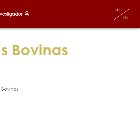
PT
nvestigador
EN
s Bovinas
 Bovines