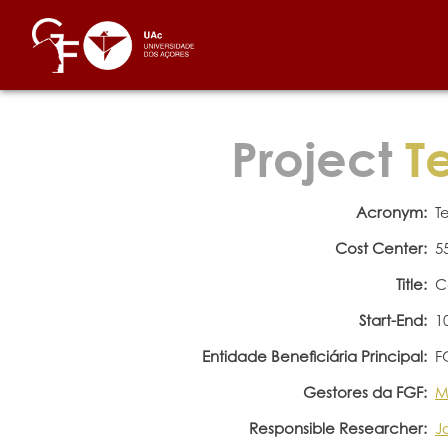
Project
Te
Acronym:
T
Cost Center:
5
Title:
C
Start-End:
1
Entidade Beneficiária Principal:
F
Gestores da FGF:
M
Responsible Researcher:
J