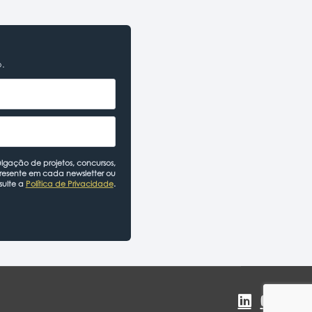
o.
lgação de projetos, concursos,
presente em cada newsletter ou
sulte a
Política de Privacidade
.