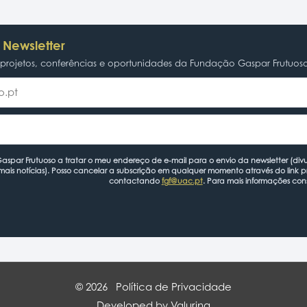
 Newsletter
rojetos, conferências e oportunidades da Fundação Gaspar Frutuos
spar Frutuoso a tratar o meu endereço de e-mail para o envio da newsletter (divu
mais notícias). Posso cancelar a subscrição em qualquer momento através do link 
contactando
fgf@uac.pt
. Para mais informações con
© 2026
Política de Privacidade
Developed by Valuring