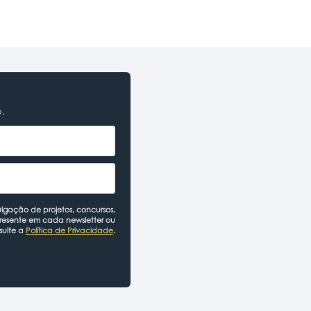
o.
lgação de projetos, concursos,
presente em cada newsletter ou
sulte a
Política de Privacidade
.