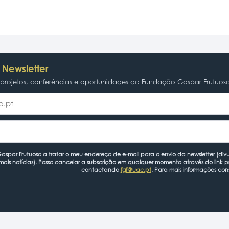
 Newsletter
rojetos, conferências e oportunidades da Fundação Gaspar Frutuos
spar Frutuoso a tratar o meu endereço de e-mail para o envio da newsletter (divu
mais notícias). Posso cancelar a subscrição em qualquer momento através do link 
contactando
fgf@uac.pt
. Para mais informações con