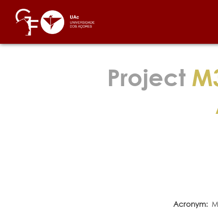
Project
M3
Acronym:
M