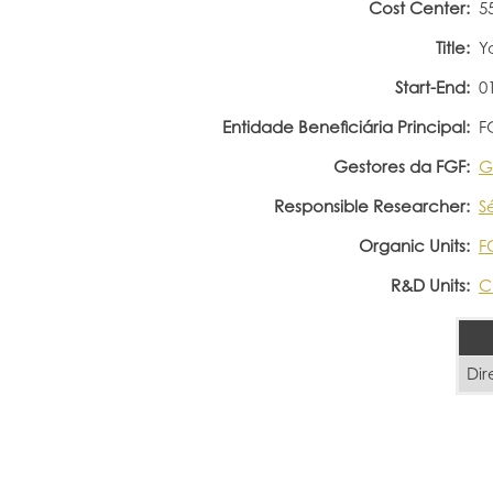
Cost Center:
5
Title:
Y
Start-End:
0
Entidade Beneficiária Principal:
F
Gestores da FGF:
G
Responsible Researcher:
S
Organic Units:
F
R&D Units:
C
Dir