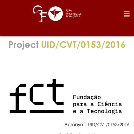
Foundation
Project
UID/CVT/0153/2016
Media
Awards
Job
Research
Acronym:
UID/CVT/0153/2016