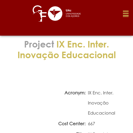
Foundation
Project
IX Enc. Inter.
Inovação Educacional
Media
Awards
Acronym:
IX Enc. Inter.
Job
Inovação
Educacional
Research
Cost Center:
667