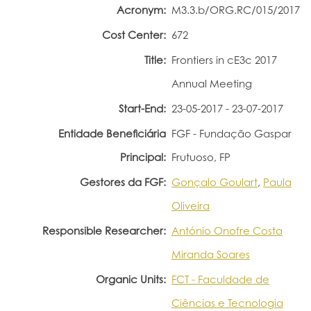
Acronym:
M3.3.b/ORG.RC/015/2017
Portal do Investigador
Cost Center:
672
Title:
Frontiers in cE3c 2017
Annual Meeting
Start-End:
23-05-2017 - 23-07-2017
Entidade Beneficiária
FGF - Fundação Gaspar
Principal:
Frutuoso, FP
Gestores da FGF:
Gonçalo Goulart
,
Paula
Oliveira
Responsible Researcher:
António Onofre Costa
Miranda Soares
Organic Units:
FCT - Faculdade de
Ciências e Tecnologia