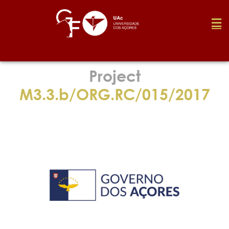
Foundation
Project
M3.3.b/ORG.RC/015/2017
Media
Awards
Job
Research